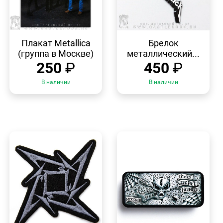
БЫСТРЫЙ
БЫСТРЫЙ
ПРОСМОТР
ПРОСМОТР
Плакат Metallica
Брелок
(группа в Москве)
металлический...
250
₽
450
₽
В наличии
В наличии