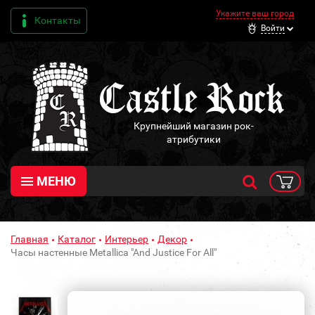
Укажите ваш город
Контакты
Войти
Крупнейший магазин рок-
атрибутики
МЕНЮ
Главная
Каталог
Интерьер
Декор
Часы настенные Metallica "And Justice For All"