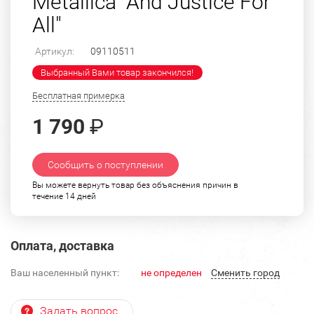
Metallica "And Justice For
All"
Артикул:
09110511
Выбранный Вами товар закончился!
Бесплатная примерка
1 790
₽
Сообщить о поступлении
Вы можете вернуть товар без объяснения причин в
течение 14 дней
Оплата, доставка
Ваш населенный пункт:
не определен
Cменить город
Задать вопрос