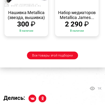
БЫСТРЫЙ
БЫСТРЫЙ
ПРОСМОТР
ПРОСМОТР
Нашивка Metallica
Набор медиаторов
(звезда, вышивка)
Metallica James...
300
₽
2 290
₽
В наличии
В наличии
Все товары этой подборки
1K
Делись: