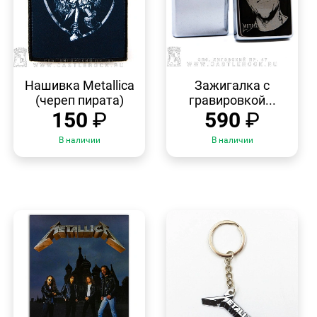
БЫСТРЫЙ
БЫСТРЫЙ
ПРОСМОТР
ПРОСМОТР
Нашивка Metallica
Зажигалка с
(череп пирата)
гравировкой...
150
₽
590
₽
В наличии
В наличии