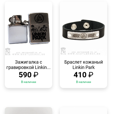
БЫСТРЫЙ
БЫСТРЫЙ
ПРОСМОТР
ПРОСМОТР
Зажигалка с
Браслет кожаный
гравировкой Linkin...
Linkin Park
590
₽
410
₽
В наличии
В наличии