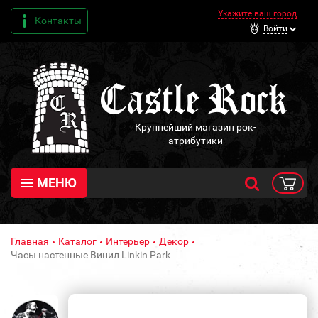
Укажите ваш город
Контакты
Войти
Крупнейший магазин рок-
атрибутики
МЕНЮ
Главная
Каталог
Интерьер
Декор
Часы настенные Винил Linkin Park