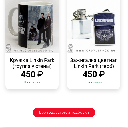
БЫСТРЫЙ
БЫСТРЫЙ
ПРОСМОТР
ПРОСМОТР
Кружка Linkin Park
Зажигалка цветная
(группа у стены)
Linkin Park (герб)
450
₽
450
₽
В наличии
В наличии
Все товары этой подборки