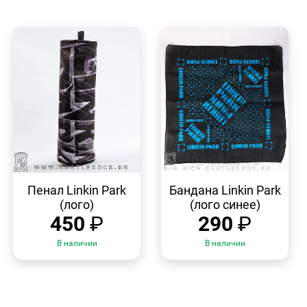
БЫСТРЫЙ
БЫСТРЫЙ
ПРОСМОТР
ПРОСМОТР
Пенал Linkin Park
Бандана Linkin Park
(лого)
(лого синее)
450
₽
290
₽
В наличии
В наличии