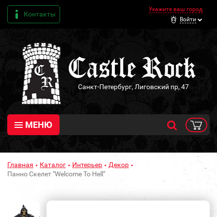
Укажите ваш город
Контакты
Войти
Санкт-Петербург, Лиговский пр, 47
МЕНЮ
Главная
Каталог
Интерьер
Декор
Панно Скелет "Welcome To Hell"