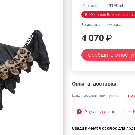
Артикул:
09190548
Выбранный Вами товар зак
Бесплатная примерка
4 070
₽
Сообщить о посту
Оплата, доставка
Ваш населенный пункт:
не 
— 
Задать вопрос
Сзади имеется крючок для под