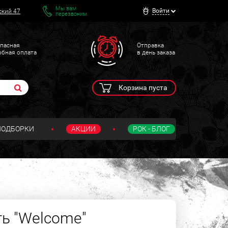
Мы вам
Войти
ский 47
перезвоним
пасная
Отправка
обная оплата
в день заказа
Корзина пуста
ПОДБОРКИ
АКЦИИ
РОК - БЛОГ
ь "Welcome"