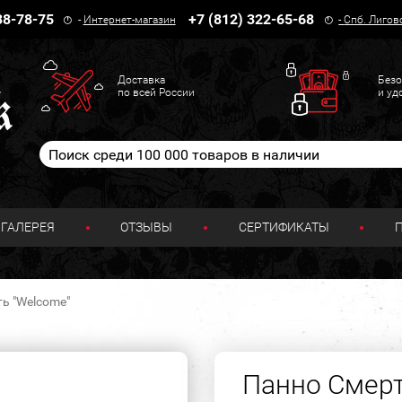
38-78-75
+7 (812) 322-65-68
-
Интернет-магазин
-
Спб. Лигов
Доставка
Безо
по всей России
и уд
ГАЛЕРЕЯ
ОТЗЫВЫ
СЕРТИФИКАТЫ
ь "Welcome"
Панно Смерт