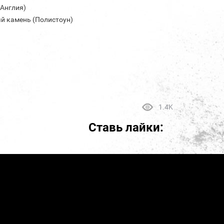
(Англия)
й камень (Полистоун)
1.4K
Ставь лайки: