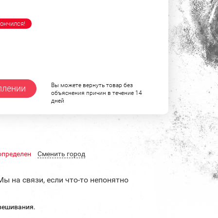
ончился!
Вы можете вернуть товар без
плении
объяснения причин в течение 14
дней
определен
Cменить город
Мы на связи, если что-то непонятно
вешивания.