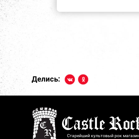
Делись:
Старейший культовый рок магази