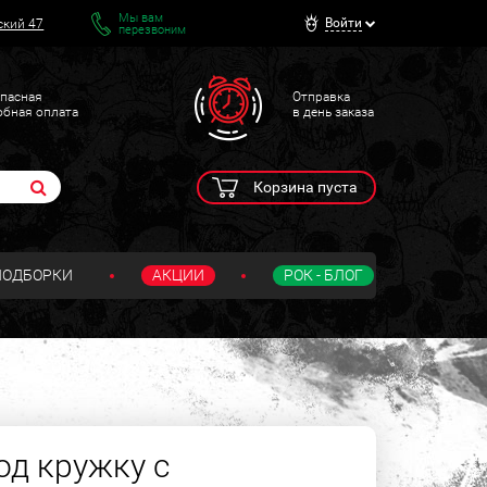
Мы вам
Войти
ский 47
перезвоним
пасная
Отправка
обная оплата
в день заказа
Корзина пуста
ПОДБОРКИ
АКЦИИ
РОК - БЛОГ
од кружку с