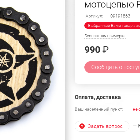
мотоцепью P
Артикул:
09191863
Выбранный Вами товар зак
Бесплатная примерка
990
₽
Сообщить о посту
Оплата, доставка
Ваш населенный пункт:
не 
— 
Задать вопрос