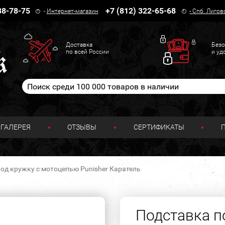
38-78-75
+7 (812) 322-65-68
-
Интернет-магазин
-
Спб. Лигов
Доставка
Безо
по всей России
и уд
ГАЛЕРЕЯ
ОТЗЫВЫ
СЕРТИФИКАТЫ
од кружку с мотоцепью Punisher Каратель
Подставка п