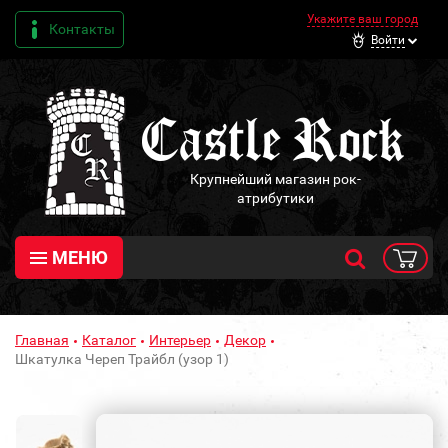
Укажите ваш город
Контакты
Войти
Крупнейший магазин рок-
атрибутики
МЕНЮ
Главная
Каталог
Интерьер
Декор
Шкатулка Череп Трайбл (узор 1)