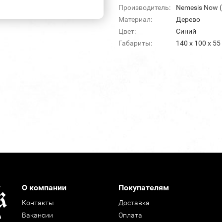
Производитель:
Nemesis Now 
Материал:
Дерево
Цвет:
Синий
Габариты:
140 х 100 х 5
О компании
Покупателям
Контакты
Доставка
Вакансии
Оплата
н