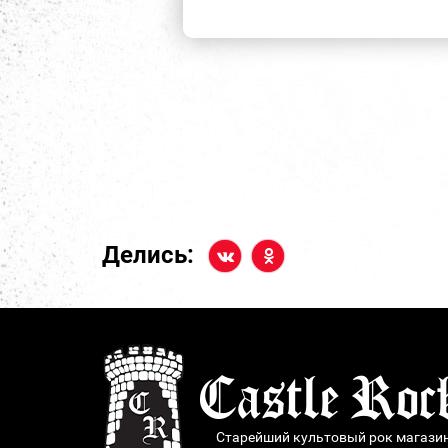
Делись:
Старейший культовый рок магази