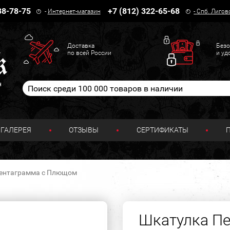
38-78-75
+7 (812) 322-65-68
-
Интернет-магазин
-
Спб. Лигов
Доставка
Безо
по всей России
и уд
н
ГАЛЕРЕЯ
ОТЗЫВЫ
СЕРТИФИКАТЫ
ентаграмма с Плющом
Шкатулка П