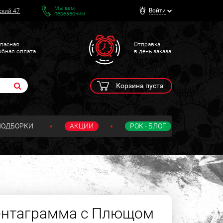
Мы вам
Войти
ский 47
перезвоним
пасная
Отправка
обная оплата
в день заказа
Корзина пуста
ПОДБОРКИ
АКЦИИ
РОК - БЛОГ
ентаграмма с Плющом