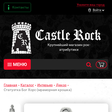
Укажите ваш город
Контакты
Войти
Крупнейший магазин рок-
атрибутики
МЕНЮ
Главная
Каталог
Интерьер
Декор
Статуэтка Бог Хорс (мраморная крошка)