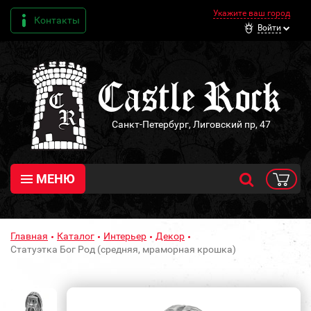
Укажите ваш город
Контакты
Войти
Санкт-Петербург, Лиговский пр, 47
МЕНЮ
Главная
Каталог
Интерьер
Декор
Статуэтка Бог Род (средняя, мраморная крошка)