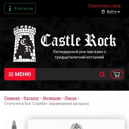
Укажите ваш город
Контакты
Войти
Легендарный рок-магазин с
тридцатилетней историей
МЕНЮ
Главная
Каталог
Интерьер
Декор
Статуэтка Бог Стрибог (мраморная крошка)