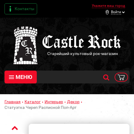
Укажите ваш город
Контакты
Войти
Старейший культовый рок-магазин
МЕНЮ
Главная
Каталог
Интерьер
Декор
Статуэтка Череп Расписной Поп-Арт