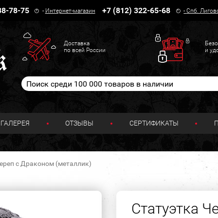
38-78-75
+7 (812) 322-65-68
-
Интернет-магазин
-
Спб. Лигов
Доставка
Безо
по всей России
и уд
ГАЛЕРЕЯ
ОТЗЫВЫ
СЕРТИФИКАТЫ
ереп с Драконом (металлик)
Статуэтка Ч