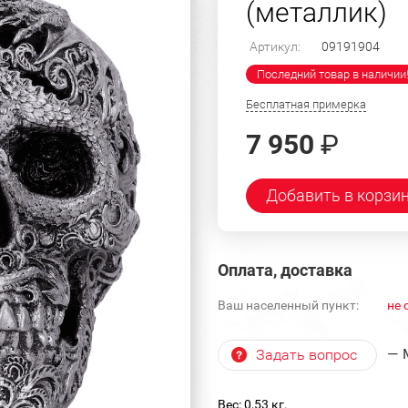
(металлик)
Артикул:
09191904
Последний товар в наличии
Бесплатная примерка
7 950
₽
Добавить в корзи
Оплата, доставка
Ваш населенный пункт:
не 
— 
Задать вопрос
Вес: 0,53 кг.