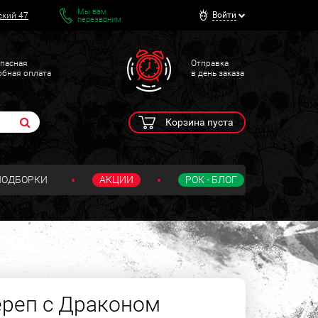
Мы вам
Войти
ский 47
перезвоним
пасная
Отправка
обная оплата
в день заказа
Корзина пуста
ПОДБОРКИ
АКЦИИ
РОК - БЛОГ
ереп с Драконом