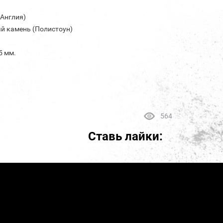
(Англия)
й камень (Полистоун)
5 мм.
564
Ставь лайки: