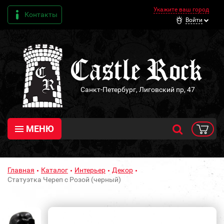
Укажите ваш город
Контакты
Войти
Санкт-Петербург, Лиговский пр, 47
МЕНЮ
Главная
Каталог
Интерьер
Декор
Статуэтка Череп с Розой (черный)