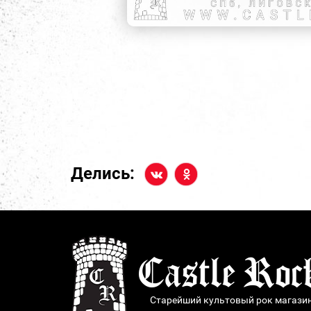
Делись:
Старейший культовый рок магази