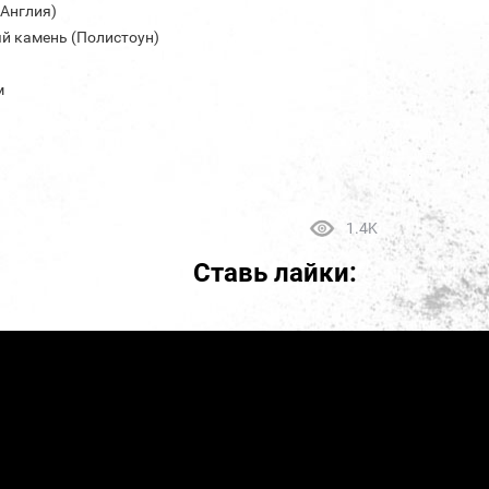
(Англия)
й камень (Полистоун)
м
1.4K
Ставь лайки: