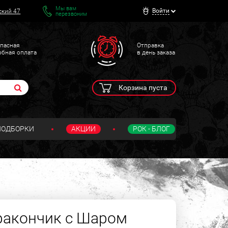
Мы вам
Войти
ский 47
перезвоним
пасная
Отправка
обная оплата
в день заказа
Корзина пуста
ПОДБОРКИ
АКЦИИ
РОК - БЛОГ
ракончик с Шаром