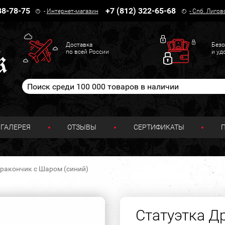
38-78-75
+7 (812) 322-65-68
-
Интернет-магазин
-
Спб. Лигов
Доставка
Безо
по всей России
и уд
ГАЛЕРЕЯ
ОТЗЫВЫ
СЕРТИФИКАТЫ
ракончик с Шаром (синий)
Статуэтка Д