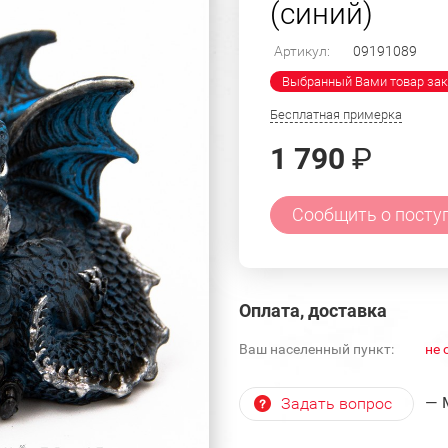
(синий)
Артикул:
09191089
Выбранный Вами товар зак
Бесплатная примерка
1 790
₽
Сообщить о посту
Оплата, доставка
Ваш населенный пункт:
не 
— 
Задать вопрос