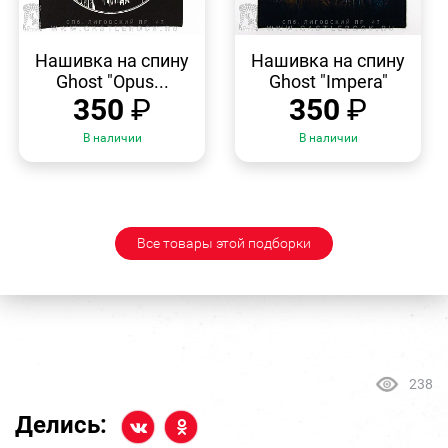
БЫСТРЫЙ
БЫСТРЫЙ
ПРОСМОТР
ПРОСМОТР
Нашивка на спину
Нашивка на спину
Ghost "Opus...
Ghost "Impera"
350
₽
350
₽
В наличии
В наличии
Все товары этой подборки
238
Делись: