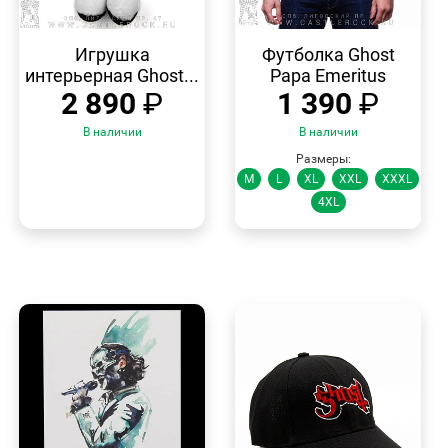
БЫСТРЫЙ
БЫСТРЫЙ
ПРОСМОТР
ПРОСМОТР
Игрушка
Футболка Ghost
интерьерная Ghost...
Papa Emeritus
2 890
₽
1 390
₽
В наличии
В наличии
Размеры:
M
L
XL
XXL
XXXL
4XL