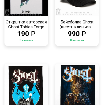
БЫСТРЫЙ
БЫСТРЫЙ
ПРОСМОТР
ПРОСМОТР
Открытка авторская
Бейсболка Ghost
Ghost Tobias Forge
(шесть клиньев...
190
₽
990
₽
В наличии
В наличии