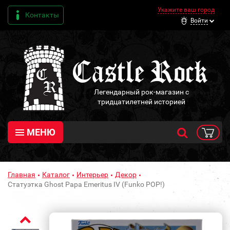
Укажите ваш город
Контакты
Войти
Легендарный рок-магазин с
тридцатилетней историей
МЕНЮ
Главная
Каталог
Интерьер
Декор
Статуэтка Ghost Papa Emeritus IV (Funko POP!)