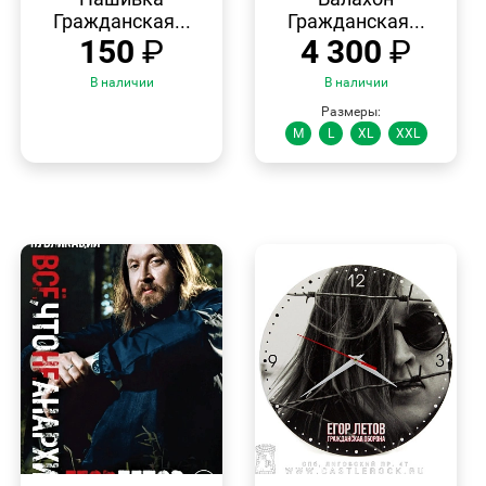
Гражданская...
Гражданская...
150
₽
4 300
₽
В наличии
В наличии
Размеры:
M
L
XL
XXL
БЫСТРЫЙ
БЫСТРЫЙ