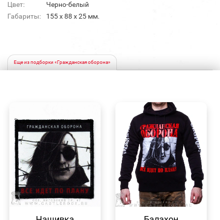
Цвет:
Черно-белый
Габариты:
155 х 88 х 25 мм.
Еще из подборки «Гражданская оборона»
БЫСТРЫЙ
БЫСТРЫЙ
ПРОСМОТР
ПРОСМОТР
Нашивка
Балахон