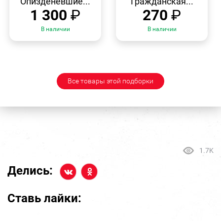
Опизденевшие...
Гражданская...
1 300
₽
270
₽
В наличии
В наличии
Все товары этой подборки
1.7K
Делись:
Ставь лайки: