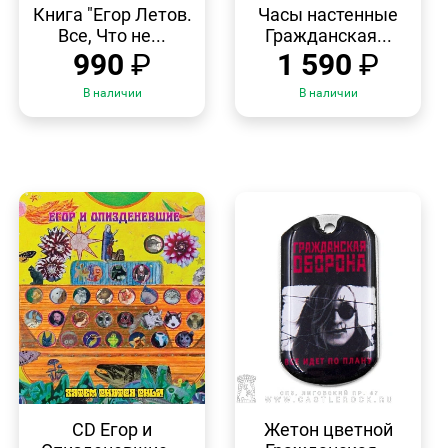
ПРОСМОТР
ПРОСМОТР
Книга "Егор Летов.
Часы настенные
Все, Что не...
Гражданская...
990
₽
1 590
₽
В наличии
В наличии
БЫСТРЫЙ
БЫСТРЫЙ
ПРОСМОТР
ПРОСМОТР
CD Егор и
Жетон цветной