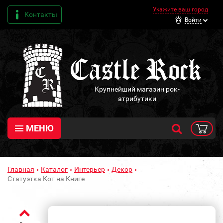
Укажите ваш город
Контакты
Войти
Крупнейший магазин рок-
атрибутики
МЕНЮ
Главная
Каталог
Интерьер
Декор
Статуэтка Кот на Книге