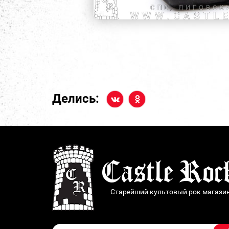
Делись:
Старейший культовый рок магази