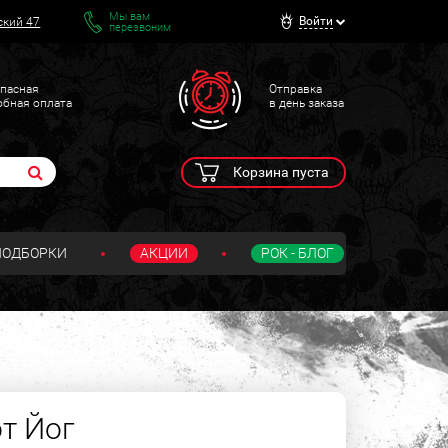
Мы вам
Войти
ский 47
перезвоним
пасная
Отправка
обная оплата
в день заказа
Корзина пуста
ПОДБОРКИ
АКЦИИ
РОК - БЛОГ
от Йог