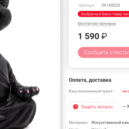
Артикул:
09190025
Выбранный Вами товар зак
Бесплатная примерка
1 590
₽
Сообщить о посту
Оплата, доставка
Ваш населенный пункт:
не 
— 
Задать вопрос
Материал:
Искусственный кам