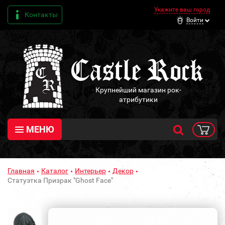
Укажите ваш город
Контакты
Войти
Крупнейший магазин рок-
атрибутики
МЕНЮ
Главная
Каталог
Интерьер
Декор
Статуэтка Призрак "Ghost Face"