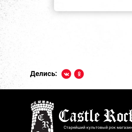
Делись:
Старейший культовый рок магази