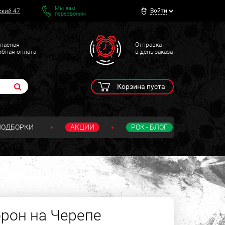
Мы вам
Войти
ский 47
перезвоним
пасная
Отправка
обная оплата
в день заказа
Корзина пуста
ПОДБОРКИ
АКЦИИ
РОК - БЛОГ
орон на Черепе