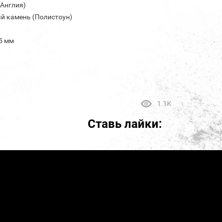
(Англия)
й камень (Полистоун)
45 мм
1.1K
Ставь лайки: