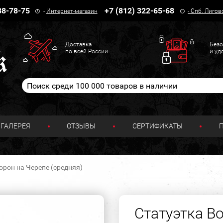
38-78-75
+7 (812) 322-65-68
-
Интернет-магазин
-
Спб. Лигов
Доставка
Безо
по всей России
и уд
ГАЛЕРЕЯ
ОТЗЫВЫ
СЕРТИФИКАТЫ
орон на Черепе (средняя)
Статуэтка В