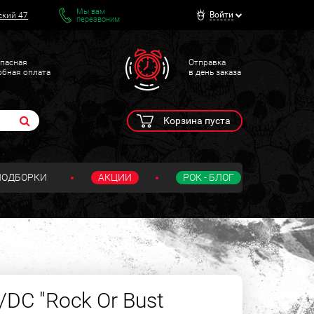
Мы вам
Войти
ский 47
перезвоним
пасная
Отправка
обная оплата
в день заказа
Корзина пуста
ПОДБОРКИ
АКЦИИ
РОК - БЛОГ
DC "Rock Or Bust