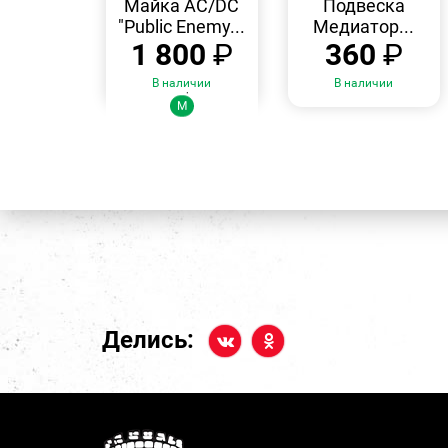
Майка AC/DC
Подвеска
"Public Enemy...
Медиатор...
1 800
₽
360
₽
В наличии
В наличии
Размеры:
M
Делись: