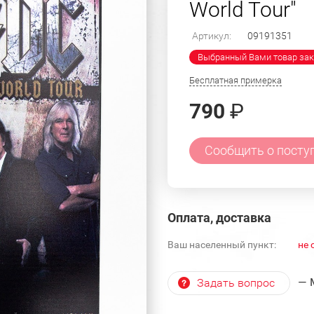
World Tour"
Артикул:
09191351
Выбранный Вами товар зак
Бесплатная примерка
790
₽
Сообщить о посту
Оплата, доставка
Ваш населенный пункт:
не 
— 
Задать вопрос