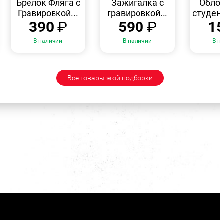
Брелок Фляга с
Зажигалка с
Обло
Гравировкой...
гравировкой...
студен
390
₽
590
₽
1
В наличии
В наличии
В 
Все товары этой подборки