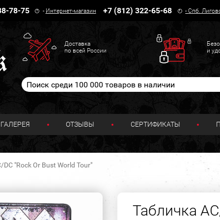
38-78-75
+7 (812) 322-65-68
-
Интернет-магазин
-
Спб. Лигов
Доставка
Безо
по всей России
и уд
ГАЛЕРЕЯ
ОТЗЫВЫ
СЕРТИФИКАТЫ
DC "Rock Or Bust World Tour"
Табличка AC/