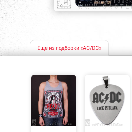
Еще из подборки «AC/DC»
БЫСТРЫЙ
БЫСТРЫЙ
ПРОСМОТР
ПРОСМОТР