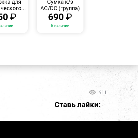
жка для
Сумка к/з
ческого...
AC/DC (группа)
50
₽
690
₽
наличии
В наличии
911
Ставь лайки: