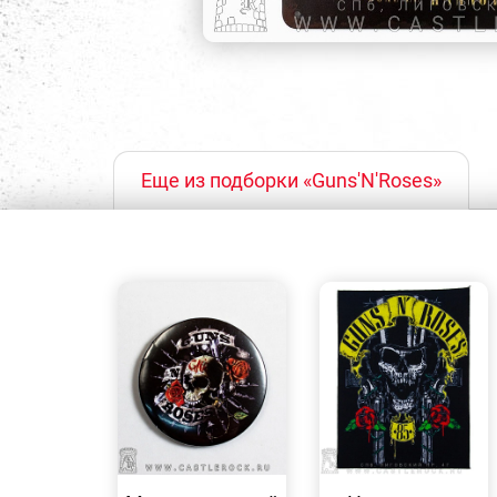
Еще из подборки «Guns'N'Roses»
БЫСТРЫЙ
БЫСТРЫЙ
ПРОСМОТР
ПРОСМОТР