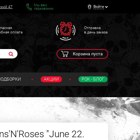
Мы вам
Войти
ский 47
перезвоним
пасная
Отправка
обная оплата
в день заказа
Корзина пуста
ПОДБОРКИ
АКЦИИ
РОК - БЛОГ
s'N'Roses "June 22.