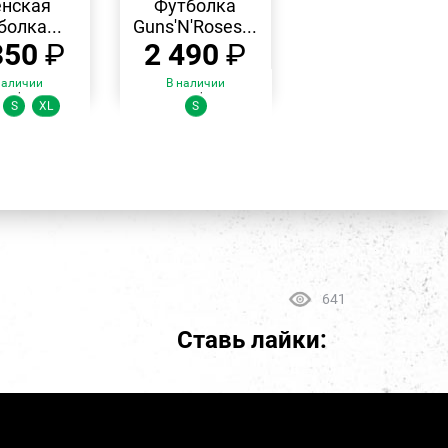
нская
Футболка
болка...
Guns'N'Roses...
350
₽
2 490
₽
наличии
В наличии
змеры:
Размеры:
S
XL
S
641
Ставь лайки: