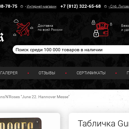
38-78-75
+7 (812) 322-65-68
-
Интернет-магазин
-
Спб. Лигов
Доставка
Безо
по всей России
и уд
ГАЛЕРЕЯ
ОТЗЫВЫ
СЕРТИФИКАТЫ
ns'N'Roses "June 22. Hannover Messe"
Табличка Gun