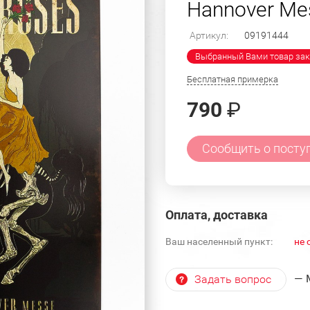
Hannover Me
Артикул:
09191444
Выбранный Вами товар зак
Бесплатная примерка
790
₽
Сообщить о посту
Оплата, доставка
Ваш населенный пункт:
не 
— 
Задать вопрос