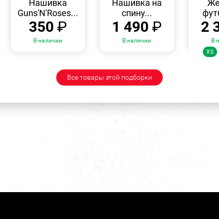
Нашивка
Нашивка на
Же
Guns'N'Roses...
спину...
фут
350
₽
1 490
₽
2 
В наличии
В наличии
В 
Ра
XS
Все товары этой подборки