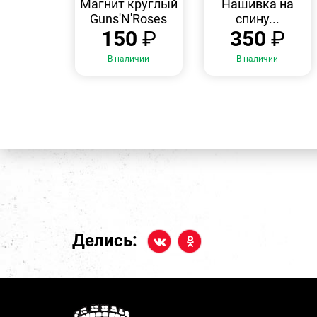
Магнит круглый
Нашивка на
Guns'N'Roses
спину...
150
₽
350
₽
В наличии
В наличии
Делись: