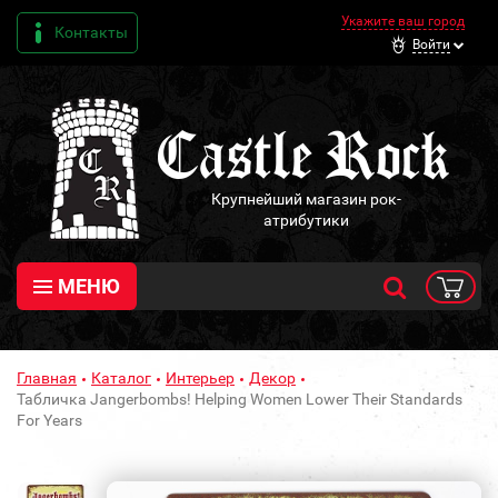
Укажите ваш город
Контакты
Войти
Крупнейший магазин рок-
атрибутики
МЕНЮ
Главная
Каталог
Интерьер
Декор
Табличка Jangerbombs! Helping Women Lower Their Standards
For Years