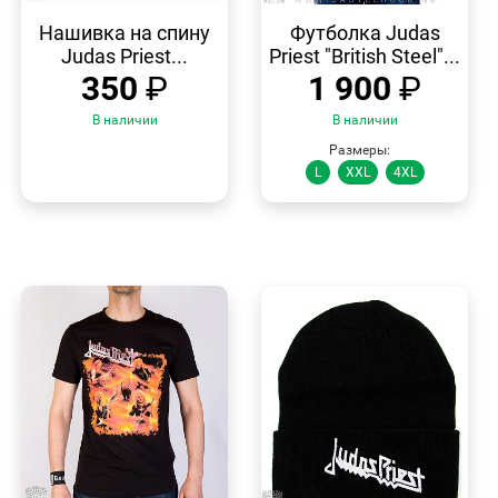
БЫСТРЫЙ
БЫСТРЫЙ
ПРОСМОТР
ПРОСМОТР
Нашивка на спину
Футболка Judas
Judas Priest...
Priest "British Steel"...
350
₽
1 900
₽
В наличии
В наличии
Размеры:
L
XXL
4XL