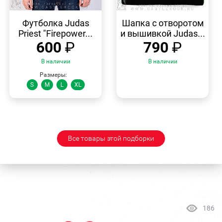
БЫСТРЫЙ
БЫСТРЫЙ
ПРОСМОТР
ПРОСМОТР
Футболка Judas
Шапка с отворотом
Priest "Firepower...
и вышивкой Judas...
600
₽
790
₽
В наличии
В наличии
Размеры:
S
M
L
XL
Все товары этой подборки
186