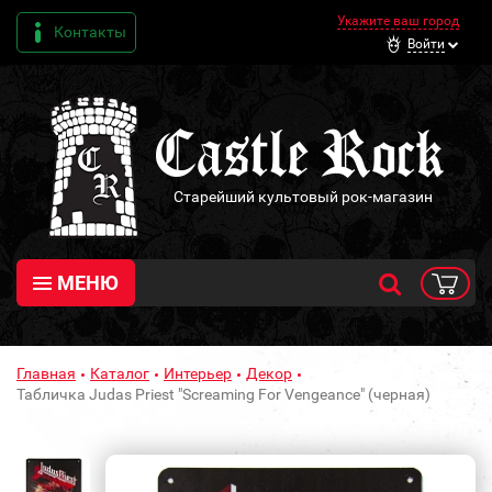
Укажите ваш город
Контакты
Войти
Старейший культовый рок-магазин
МЕНЮ
Главная
Каталог
Интерьер
Декор
Табличка Judas Priest "Screaming For Vengeance" (черная)