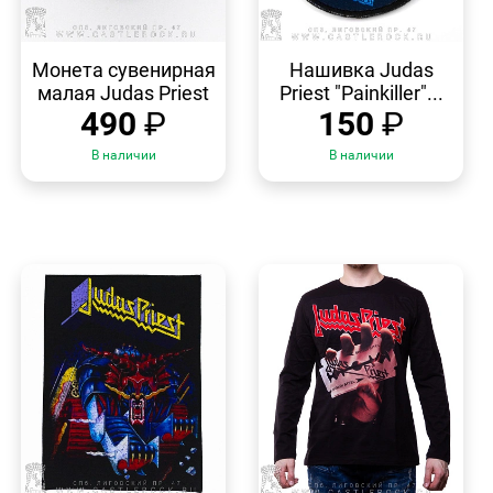
БЫСТРЫЙ
БЫСТРЫЙ
ПРОСМОТР
ПРОСМОТР
Монета сувенирная
Нашивка Judas
малая Judas Priest
Priest "Painkiller"...
490
₽
150
₽
В наличии
В наличии