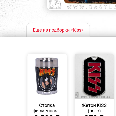
Еще из подборки «Kiss»
БЫСТРЫЙ
БЫСТРЫЙ
ПРОСМОТР
ПРОСМОТР
Стопка
Жетон KISS
фирменная...
(лого)