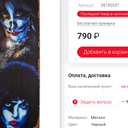
Артикул:
09192037
Последний товар в наличии
Бесплатная примерка
790
₽
Добавить в корзи
Оплата, доставка
Ваш населенный пункт:
не 
— 
Задать вопрос
Материал:
Металл
Цвет:
Черный