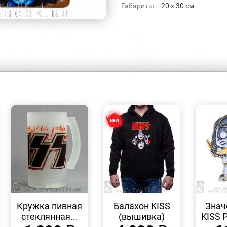
Габариты:
20 х 30 см.
БЫСТРЫЙ
БЫСТРЫЙ
ПРОСМОТР
ПРОСМОТР
Кружка пивная
Балахон KISS
Знач
стеклянная...
(вышивка)
KISS P