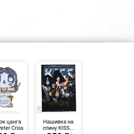
БЫСТРЫЙ
БЫСТРЫЙ
ПРОСМОТР
ПРОСМОТР
ок цанга
Нашивка на
eter Criss
спину KISS...