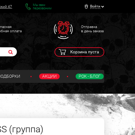
Мы вам
Войти
ский 47
перезвоним
пасная
Отправка
обная оплата
в день заказа
Корзина пуста
ПОДБОРКИ
АКЦИИ
РОК - БЛОГ
S (группа)