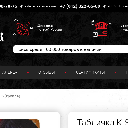
38-78-75
+7 (812) 322-65-68
-
Интернет-магазин
-
Спб. Лигов
Доставка
Безо
по всей России
и уд
ГАЛЕРЕЯ
ОТЗЫВЫ
СЕРТИФИКАТЫ
SS (группа)
Табличка KIS