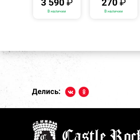
3 590
₽
270
₽
В наличии
В наличии
Делись: