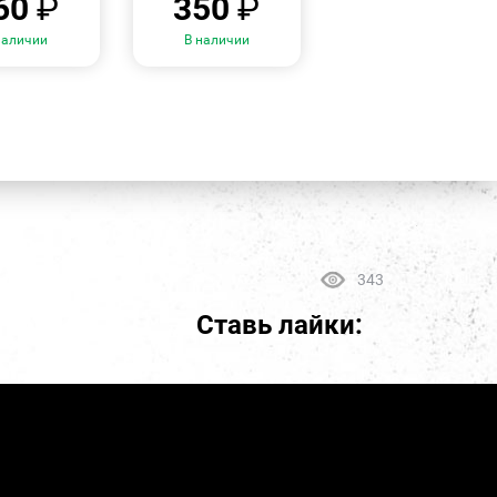
60
₽
350
₽
наличии
В наличии
343
Ставь лайки: