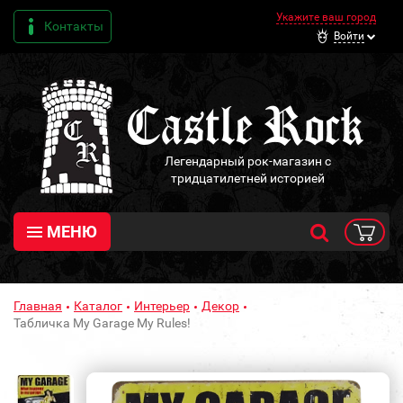
Укажите ваш город
Контакты
Войти
Легендарный рок-магазин с
тридцатилетней историей
МЕНЮ
Главная
Каталог
Интерьер
Декор
Табличка My Garage My Rules!