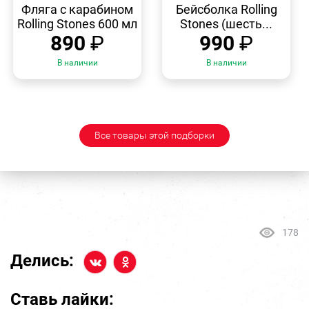
ПРОСМОТР
ПРОСМОТР
Фляга с карабином
Бейсболка Rolling
Rolling Stones 600 мл
Stones (шесть...
890
₽
990
₽
В наличии
В наличии
Все товары этой подборки
178
Делись:
Ставь лайки: