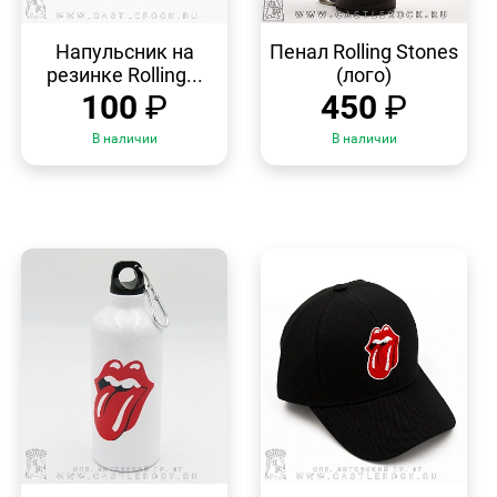
БЫСТРЫЙ
БЫСТРЫЙ
ПРОСМОТР
ПРОСМОТР
Напульсник на
Пенал Rolling Stones
резинке Rolling...
(лого)
100
₽
450
₽
В наличии
В наличии
БЫСТРЫЙ
БЫСТРЫЙ