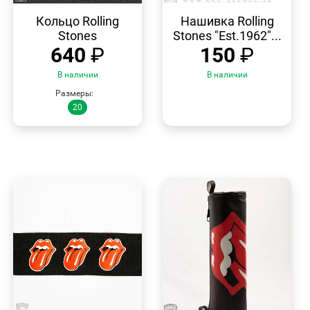
БЫСТРЫЙ
БЫСТРЫЙ
ПРОСМОТР
ПРОСМОТР
Кольцо Rolling
Нашивка Rolling
Stones
Stones "Est.1962"...
640
₽
150
₽
В наличии
В наличии
Размеры:
20