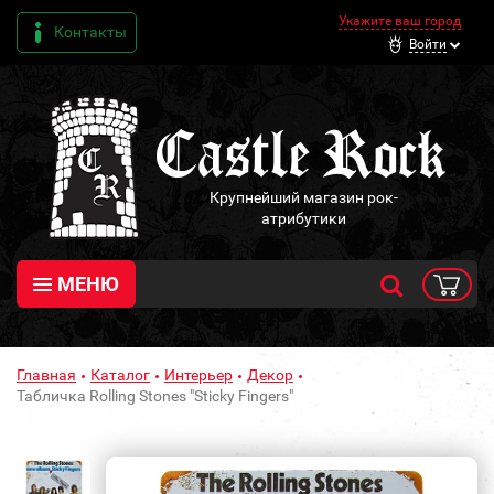
Укажите ваш город
Контакты
Войти
Крупнейший магазин рок-
атрибутики
МЕНЮ
Главная
Каталог
Интерьер
Декор
Табличка Rolling Stones "Sticky Fingers"