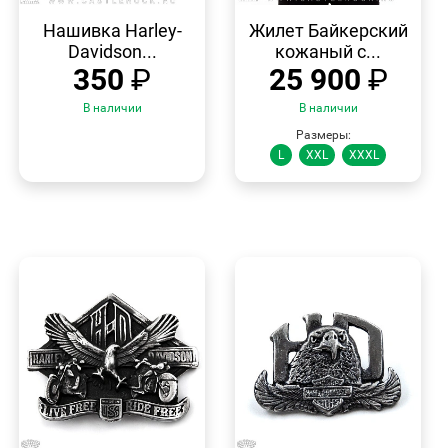
БЫСТРЫЙ
БЫСТРЫЙ
ПРОСМОТР
ПРОСМОТР
Нашивка Harley-
Жилет Байкерский
Davidson...
кожаный с...
350
₽
25 900
₽
В наличии
В наличии
Размеры:
L
XXL
XXXL