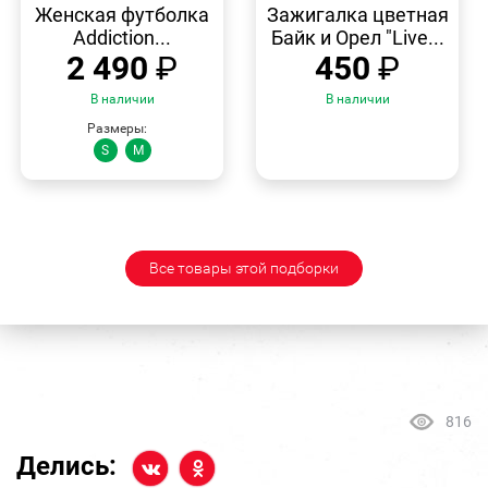
ПРОСМОТР
ПРОСМОТР
Женская футболка
Зажигалка цветная
Addiction...
Байк и Орел "Live...
2 490
₽
450
₽
В наличии
В наличии
Размеры:
S
M
Все товары этой подборки
816
Делись: