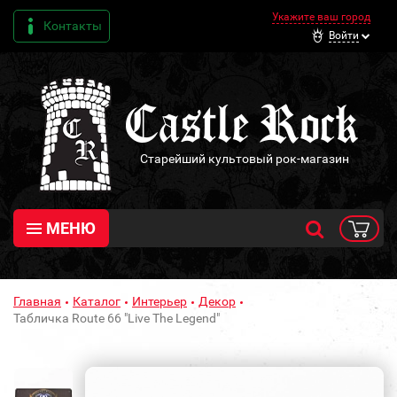
Укажите ваш город
Контакты
Войти
Старейший культовый рок-магазин
МЕНЮ
Главная
Каталог
Интерьер
Декор
Табличка Route 66 "Live The Legend"