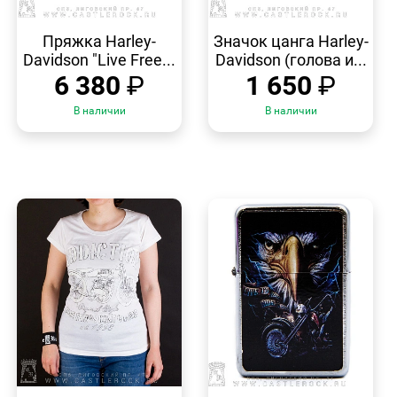
БЫСТРЫЙ
БЫСТРЫЙ
ПРОСМОТР
ПРОСМОТР
Пряжка Harley-
Значок цанга Harley-
Davidson "Live Free...
Davidson (голова и...
6 380
₽
1 650
₽
В наличии
В наличии
БЫСТРЫЙ
БЫСТРЫЙ