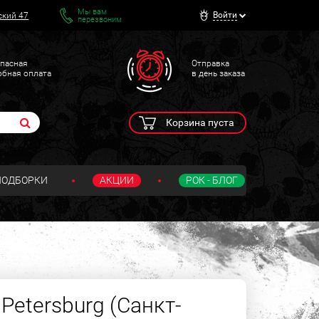
Мы вам
Войти
ский 47
перезвоним
пасная
Отправка
обная оплата
в день заказа
Корзина пуста
ПОДБОРКИ
АКЦИИ
РОК - БЛОГ
 Petersburg (Санкт-