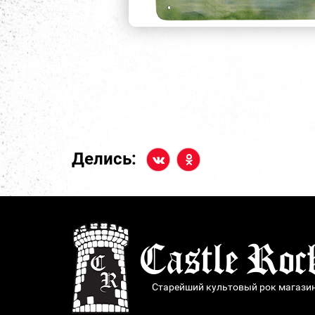
Делись:
Старейший культовый рок магази