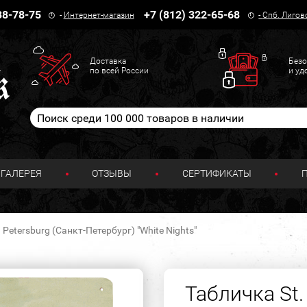
38-78-75
+7 (812) 322-65-68
-
Интернет-магазин
-
Спб. Лигов
Доставка
Безо
по всей России
и уд
ГАЛЕРЕЯ
ОТЗЫВЫ
СЕРТИФИКАТЫ
 Petersburg (Санкт-Петербург) "White Nights"
Табличка St.