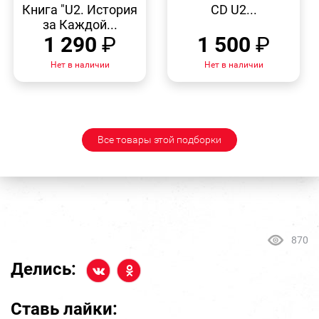
ПРОСМОТР
ПРОСМОТР
Книга "U2. История
CD U2...
за Каждой...
1 290
₽
1 500
₽
Нет в наличии
Нет в наличии
Все товары этой подборки
870
Делись:
Ставь лайки: