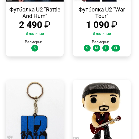
БЫСТРЫЙ
БЫСТРЫЙ
ПРОСМОТР
ПРОСМОТР
Футболка U2 "Rattle
Футболка U2 "War
And Hum"
Tour"
2 490
₽
1 090
₽
В наличии
В наличии
Размеры:
Размеры:
S
S
M
L
XL