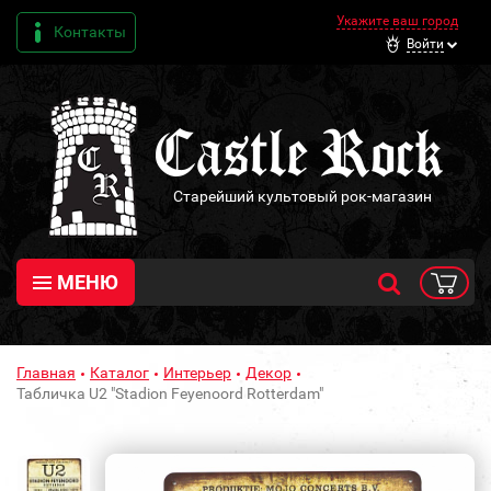
Укажите ваш город
Контакты
Войти
Старейший культовый рок-магазин
МЕНЮ
Главная
Каталог
Интерьер
Декор
Табличка U2 "Stadion Feyenoord Rotterdam"