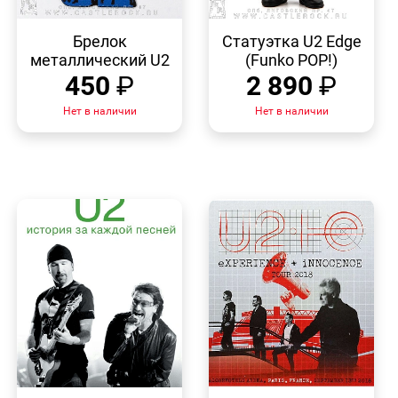
БЫСТРЫЙ
БЫСТРЫЙ
ПРОСМОТР
ПРОСМОТР
Брелок
Статуэтка U2 Edge
металлический U2
(Funko POP!)
450
₽
2 890
₽
Нет в наличии
Нет в наличии
БЫСТРЫЙ
БЫСТРЫЙ