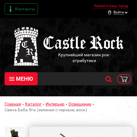
Укажите ваш город
Контакты
Войти
Крупнейший магазин рок-
атрибутики
МЕНЮ
Главная
Каталог
Интерьер
Освещение
Свеча Баба Яга (зеленая с черным, воск)