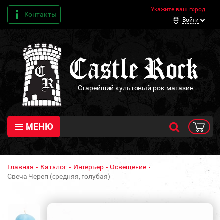
Укажите ваш город
Контакты
Войти
Старейший культовый рок-магазин
МЕНЮ
Главная
Каталог
Интерьер
Освещение
Свеча Череп (средняя, голубая)