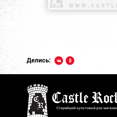
Делись:
Старейший культовый рок магази