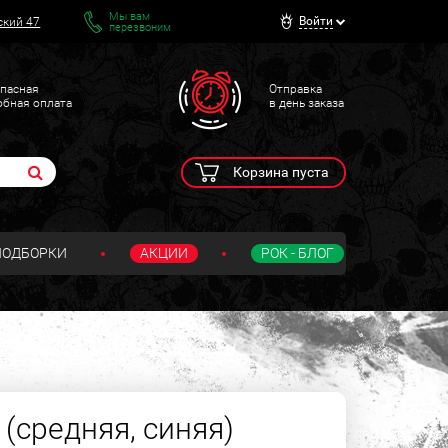
Мы вам
Войти
ский 47
перезвоним
пасная
Отправка
обная оплата
в день заказа
Корзина пуста
ПОДБОРКИ
АКЦИИ
РОК - БЛОГ
(средняя, синяя)