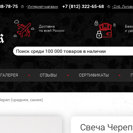
38-78-75
+7 (812) 322-65-68
-
Интернет-магазин
-
Спб. Лигов
Доставка
Безо
по всей России
и уд
ГАЛЕРЕЯ
ОТЗЫВЫ
СЕРТИФИКАТЫ
ереп (средняя, синяя)
Свеча Череп 