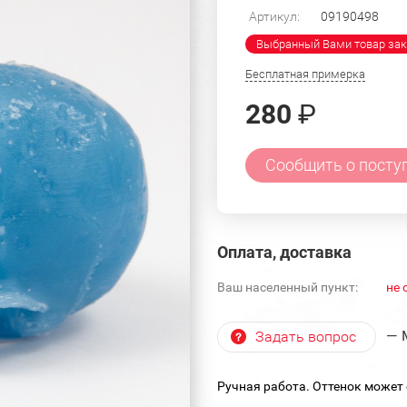
Артикул:
09190498
Выбранный Вами товар зак
Бесплатная примерка
280
₽
Сообщить о посту
Оплата, доставка
Ваш населенный пункт:
не 
— 
Задать вопрос
Ручная работа. Оттенок может 