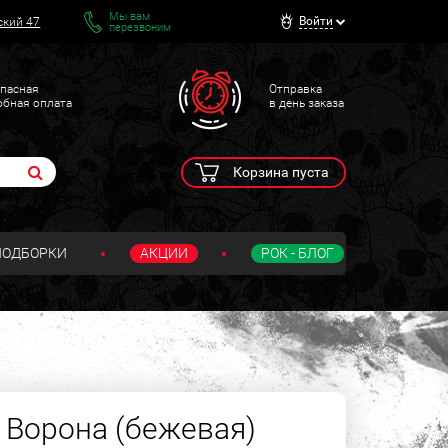
Мы вам
Войти
ский 47
перезвоним
пасная
Отправка
обная оплата
в день заказа
Корзина пуста
ПОДБОРКИ
АКЦИИ
РОК - БЛОГ
 Ворона (бежевая)