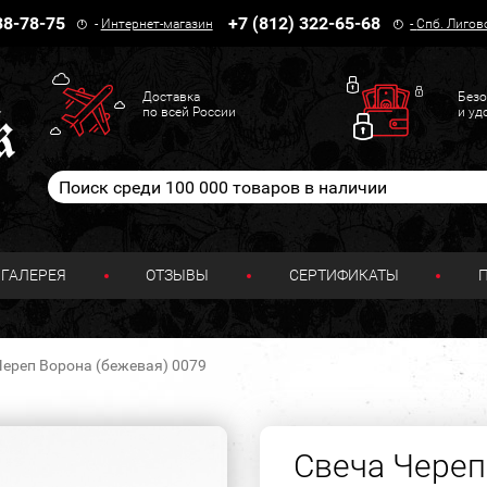
38-78-75
+7 (812) 322-65-68
-
Интернет-магазин
-
Спб. Лигов
Доставка
Безо
по всей России
и уд
ГАЛЕРЕЯ
ОТЗЫВЫ
СЕРТИФИКАТЫ
Череп Ворона (бежевая) 0079
Свеча Череп