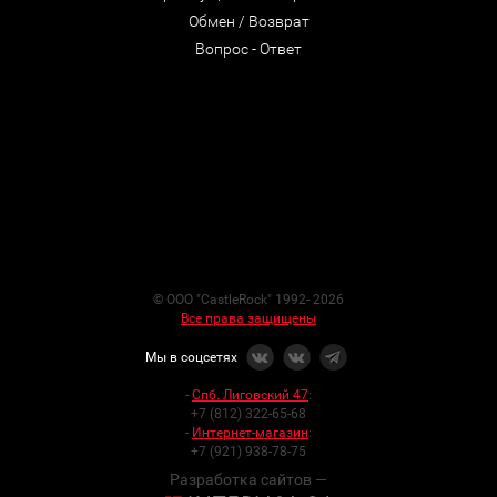
Обмен / Возврат
Вопрос - Ответ
© ООО "CastleRock" 1992- 2026
Все права защищены
Мы в соцсетях
-
Спб. Лиговский 47
:
+7 (812) 322-65-68
-
Интернет-магазин
:
+7 (921) 938-78-75
Разработка сайтов —