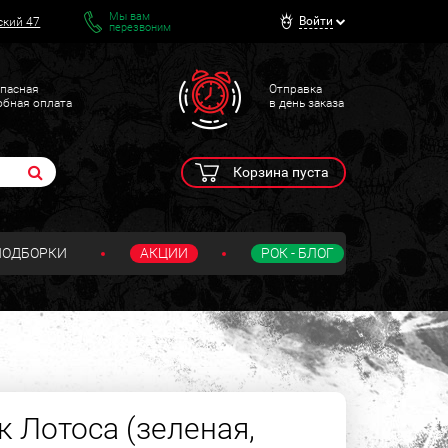
Мы вам
Войти
ский 47
перезвоним
пасная
Отправка
обная оплата
в день заказа
Корзина пуста
ПОДБОРКИ
АКЦИИ
РОК - БЛОГ
к Лотоса (зеленая,