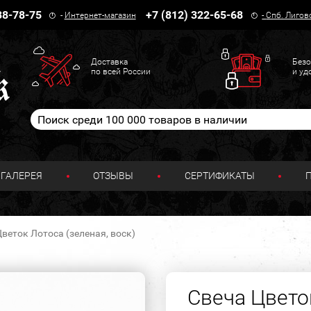
38-78-75
+7 (812) 322-65-68
-
Интернет-магазин
-
Спб. Лигов
Доставка
Безо
по всей России
и уд
ГАЛЕРЕЯ
ОТЗЫВЫ
СЕРТИФИКАТЫ
веток Лотоса (зеленая, воск)
Свеча Цвето