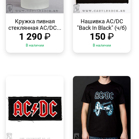
БЫСТРЫЙ
БЫСТРЫЙ
ПРОСМОТР
ПРОСМОТР
Кружка пивная
Нашивка AC/DC
стеклянная AC/DC...
"Back In Black" (ч/б)
1 290
₽
150
₽
В наличии
В наличии