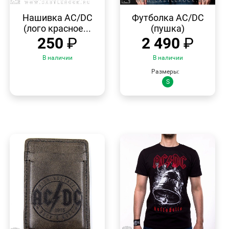
БЫСТРЫЙ
БЫСТРЫЙ
ПРОСМОТР
ПРОСМОТР
Нашивка AC/DC
Футболка AC/DC
(лого красное...
(пушка)
250
₽
2 490
₽
В наличии
В наличии
Размеры:
S