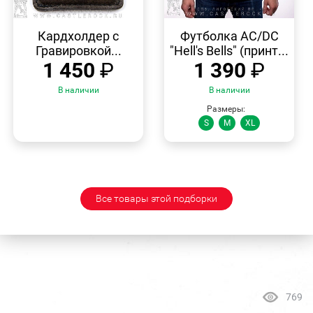
БЫСТРЫЙ
БЫСТРЫЙ
ПРОСМОТР
ПРОСМОТР
Кардхолдер с
Футболка AC/DC
Гравировкой...
"Hell's Bells" (принт...
1 450
₽
1 390
₽
В наличии
В наличии
Размеры:
S
M
XL
Все товары этой подборки
769