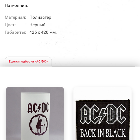
На молнии.
Материал:
Полиэстер
Цвет:
Черный
Габариты:
425 х 420 мм.
Еще из подборки «AC/DC»