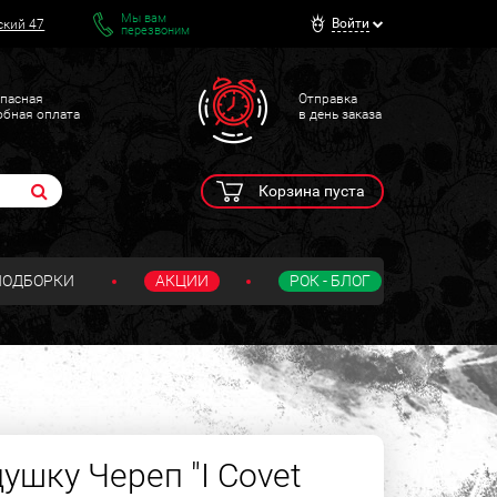
Мы вам
Войти
ский 47
перезвоним
пасная
Отправка
обная оплата
в день заказа
Корзина пуста
ПОДБОРКИ
АКЦИИ
РОК - БЛОГ
ушку Череп "I Covet