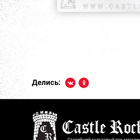
Делись:
Старейший культовый рок магази