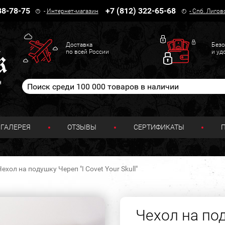
38-78-75
+7 (812) 322-65-68
-
Интернет-магазин
-
Спб. Лигов
Доставка
Безо
по всей России
и уд
н
ГАЛЕРЕЯ
ОТЗЫВЫ
СЕРТИФИКАТЫ
Чехол на подушку Череп "I Covet Your Skull"
Чехол на под