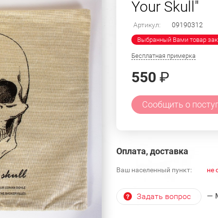
Your Skull"
Артикул:
09190312
Выбранный Вами товар зак
Бесплатная примерка
550
₽
Сообщить о посту
Оплата, доставка
Ваш населенный пункт:
не 
— 
Задать вопрос