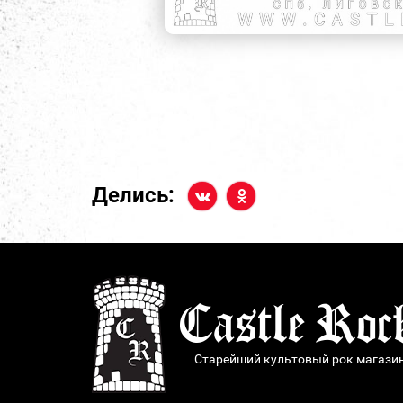
Делись:
Старейший культовый рок магази