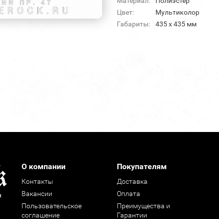
Материал:
Полиэстер
Цвет:
Мультиколор
Габариты:
435 х 435 мм
О компании
Покупателям
Контакты
Доставка
Вакансии
Оплата
н
Пользовательское
Преимущества и
соглашение
Гарантии