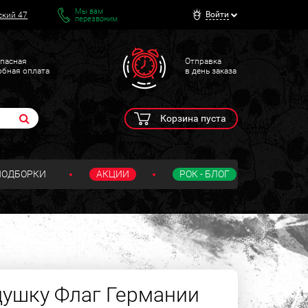
Мы вам
Войти
ский 47
перезвоним
пасная
Отправка
обная оплата
в день заказа
Корзина пуста
ПОДБОРКИ
АКЦИИ
РОК - БЛОГ
душку Флаг Германии