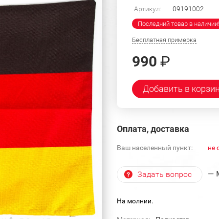
Артикул:
09191002
Последний товар в наличии
Бесплатная примерка
990
₽
Добавить в корзи
Оплата, доставка
Ваш населенный пункт:
не 
— 
Задать вопрос
На молнии.