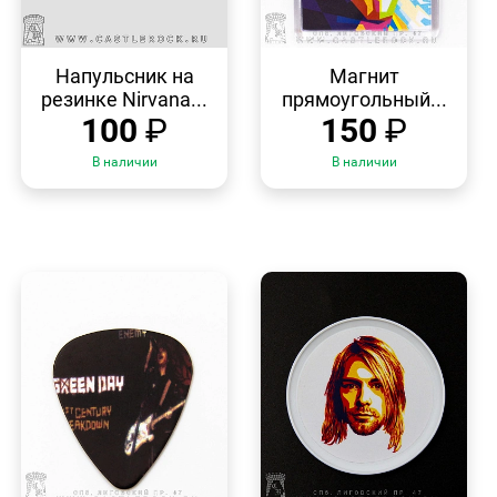
БЫСТРЫЙ
БЫСТРЫЙ
ПРОСМОТР
ПРОСМОТР
Напульсник на
Магнит
резинке Nirvana...
прямоугольный...
100
₽
150
₽
В наличии
В наличии