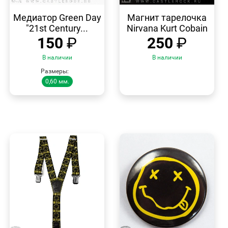
БЫСТРЫЙ
БЫСТРЫЙ
ПРОСМОТР
ПРОСМОТР
Медиатор Green Day
Магнит тарелочка
"21st Century...
Nirvana Kurt Cobain
150
₽
250
₽
В наличии
В наличии
Размеры:
0,60 мм.