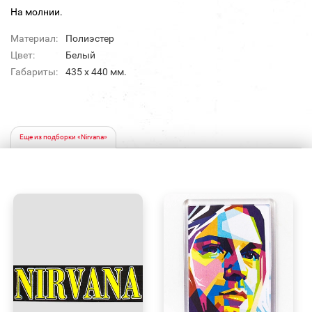
На молнии.
Материал:
Полиэстер
Цвет:
Белый
Габариты:
435 х 440 мм.
Еще из подборки «Nirvana»