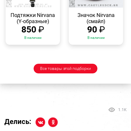
БЫСТРЫЙ
БЫСТРЫЙ
ПРОСМОТР
ПРОСМОТР
Подтяжки Nirvana
Значок Nirvana
(Y-образные)
(смайл)
850
₽
90
₽
В наличии
В наличии
Все товары этой подборки
1.1K
Делись: