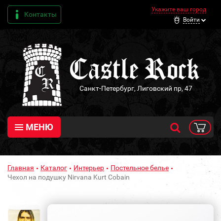
Укажите ваш город
Контакты
Войти
Санкт-Петербург, Лиговский пр, 47
МЕНЮ
Главная
Каталог
Интерьер
Постельное белье
Чехол на подушку Nirvana Kurt Cobain