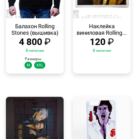
БЫСТРЫЙ
БЫСТРЫЙ
ПРОСМОТР
ПРОСМОТР
Балахон Rolling
Наклейка
Stones (вышивка)
виниловая Rolling...
4 800
₽
120
₽
В наличии
В наличии
Размеры:
M
XXL