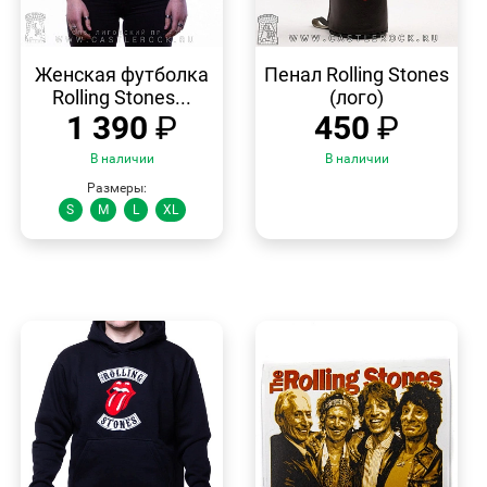
БЫСТРЫЙ
БЫСТРЫЙ
ПРОСМОТР
ПРОСМОТР
Женская футболка
Пенал Rolling Stones
Rolling Stones...
(лого)
1 390
₽
450
₽
В наличии
В наличии
Размеры:
S
M
L
XL