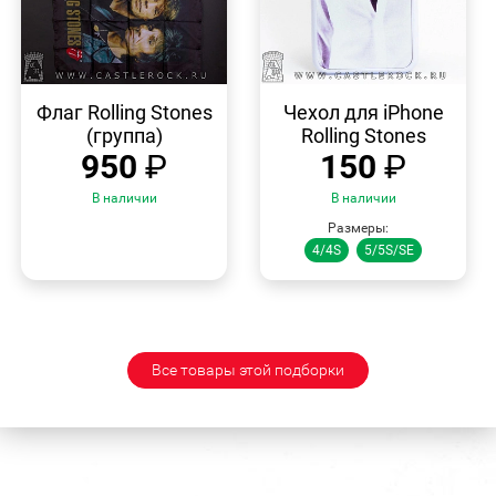
БЫСТРЫЙ
БЫСТРЫЙ
ПРОСМОТР
ПРОСМОТР
Флаг Rolling Stones
Чехол для iPhone
(группа)
Rolling Stones
950
₽
150
₽
В наличии
В наличии
Размеры:
4/4S
5/5S/SE
Все товары этой подборки