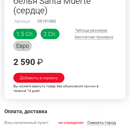
белья Santa Muerte
(сердце)
Артикул:
09191980
Таблица размеров
1.5 Сп.
2 Сп.
Бесплатная примерка
Евро
2 590
₽
Добавить в корзину
Вы можете вернуть товар без объяснения причин в
течение 14 дней
Оплата, доставка
Ваш населенный пункт:
не определен
Cменить город