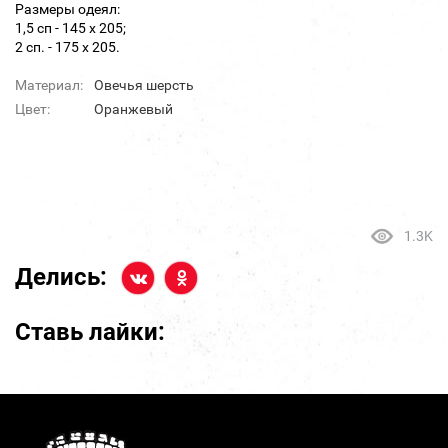
Размеры одеял:
1,5 сп - 145 х 205;
2 сп. - 175 х 205.
Материал:
Овечья шерсть
Цвет:
Оранжевый
1.3K
Делись:
Ставь лайки: