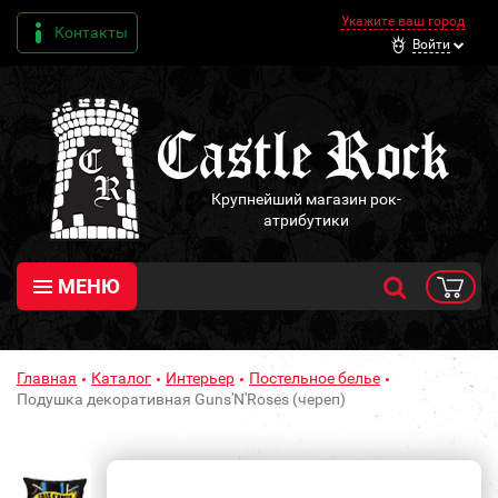
Укажите ваш город
Контакты
Войти
Крупнейший магазин рок-
атрибутики
МЕНЮ
Главная
Каталог
Интерьер
Постельное белье
Подушка декоративная Guns'N'Roses (череп)