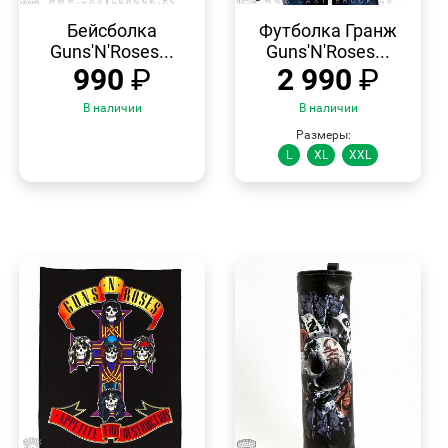
БЫСТРЫЙ
БЫСТРЫЙ
ПРОСМОТР
ПРОСМОТР
Бейсболка
Футболка Гранж
Guns'N'Roses...
Guns'N'Roses...
990
₽
2 990
₽
В наличии
В наличии
Размеры:
L
XL
XXL