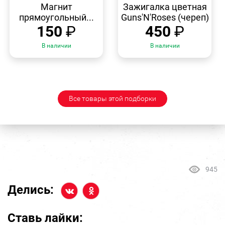
ПРОСМОТР
ПРОСМОТР
Магнит
Зажигалка цветная
прямоугольный...
Guns'N'Roses (череп)
150
₽
450
₽
В наличии
В наличии
Все товары этой подборки
945
Делись:
Ставь лайки: