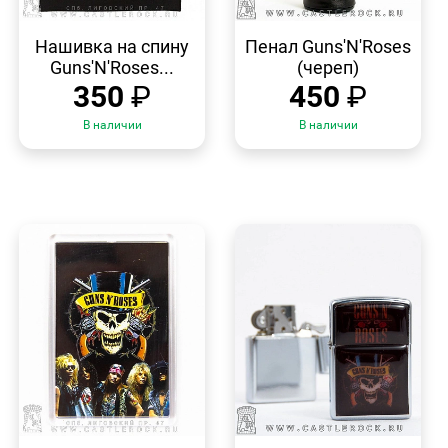
БЫСТРЫЙ
БЫСТРЫЙ
ПРОСМОТР
ПРОСМОТР
Нашивка на спину
Пенал Guns'N'Roses
Guns'N'Roses...
(череп)
350
₽
450
₽
В наличии
В наличии
БЫСТРЫЙ
БЫСТРЫЙ