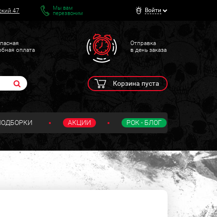
Мы вам
Войти
ский 47
перезвоним
пасная
Отправка
обная оплата
в день заказа
Корзина пуста
ПОДБОРКИ
АКЦИИ
РОК - БЛОГ