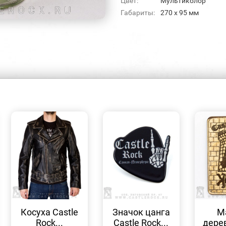
Цвет:
Мультиколор
Габариты:
270 х 95 мм
БЫСТРЫЙ
БЫСТРЫЙ
ПРОСМОТР
ПРОСМОТР
Косуха Castle
Значок цанга
М
Rock...
Castle Rock...
дерев