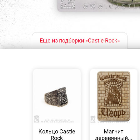
Еще из подборки «Castle Rock»
БЫСТРЫЙ
БЫСТРЫЙ
ПРОСМОТР
ПРОСМОТР
Кольцо Castle
Магнит
Rock
деревянный...