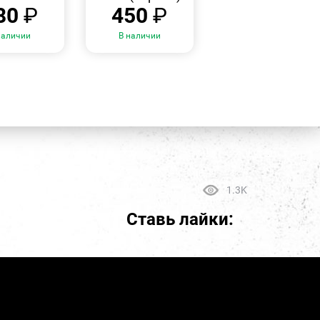
80
₽
450
₽
наличии
В наличии
1.3K
Ставь лайки: