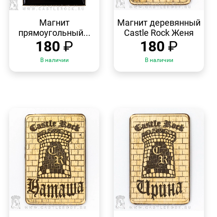
БЫСТРЫЙ
БЫСТРЫЙ
ПРОСМОТР
ПРОСМОТР
Магнит
Магнит деревянный
прямоугольный...
Castle Rock Женя
180
₽
180
₽
В наличии
В наличии
БЫСТРЫЙ
БЫСТРЫЙ