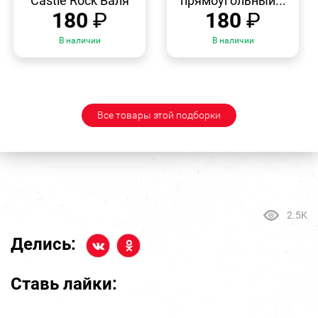
Castle Rock Валя
прямоугольный...
180
₽
180
₽
В наличии
В наличии
Все товары этой подборки
2.5K
Делись:
Ставь лайки: