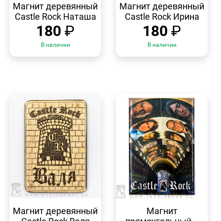
ПРОСМОТР
ПРОСМОТР
Магнит деревянный
Магнит деревянный
Castle Rock Наташа
Castle Rock Ирина
180
₽
180
₽
В наличии
В наличии
БЫСТРЫЙ
БЫСТРЫЙ
ПРОСМОТР
ПРОСМОТР
Магнит деревянный
Магнит