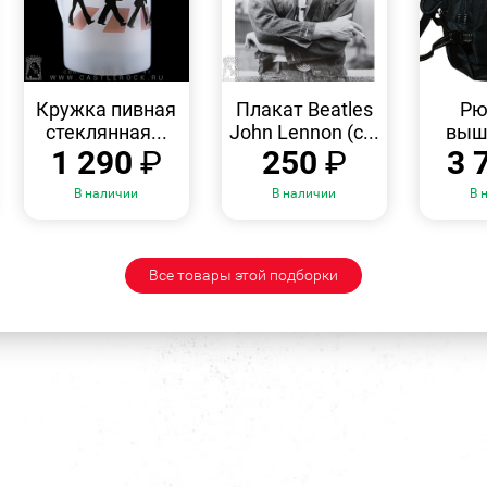
БЫСТРЫЙ
БЫСТРЫЙ
ПРОСМОТР
ПРОСМОТР
Кружка пивная
Плакат Beatles
Рю
стеклянная...
John Lennon (с...
выши
1 290
₽
250
₽
3 
В наличии
В наличии
В 
Все товары этой подборки