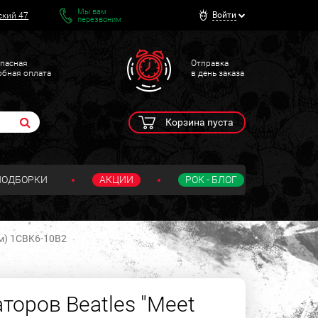
Мы вам
Войти
ский 47
перезвоним
пасная
Отправка
обная оплата
в день заказа
Корзина пуста
ПОДБОРКИ
АКЦИИ
РОК - БЛОГ
мм) 1CBK6-10B2
торов Beatles "Meet