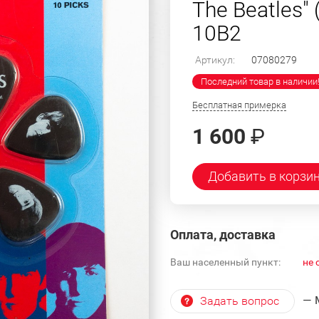
The Beatles" 
10B2
Артикул:
07080279
Последний товар в наличии
Бесплатная примерка
1 600
₽
Добавить в корзи
Оплата, доставка
Ваш населенный пункт:
не 
— 
Задать вопрос