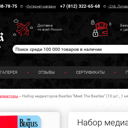
38-78-75
+7 (812) 322-65-68
-
Интернет-магазин
-
Спб. Лигов
Доставка
Безо
по всей России
и уд
н
ГАЛЕРЕЯ
ОТЗЫВЫ
СЕРТИФИКАТЫ
едиаторы
Набор медиаторов Beatles "Meet The Beatles" (10 шт., 1 
Набор медиа