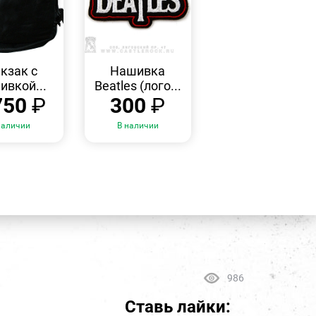
БЫСТРЫЙ
БЫСТРЫЙ
ПРОСМОТР
ПРОСМОТР
кзак с
Нашивка
вкой...
Beatles (лого...
750
₽
300
₽
наличии
В наличии
986
Ставь лайки: