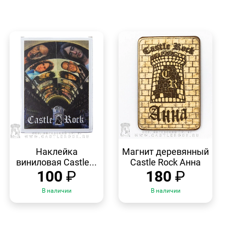
БЫСТРЫЙ
БЫСТРЫЙ
ПРОСМОТР
ПРОСМОТР
Наклейка
Магнит деревянный
виниловая Castle...
Castle Rock Анна
100
₽
180
₽
В наличии
В наличии