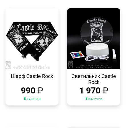
БЫСТРЫЙ
БЫСТРЫЙ
ПРОСМОТР
ПРОСМОТР
Шарф Castle Rock
Светильник Castle
Rock
990
₽
1 970
₽
В наличии
В наличии