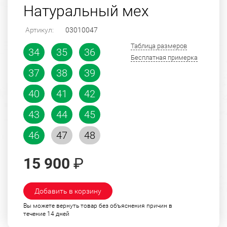
Натуральный мех
Артикул:
03010047
Таблица размеров
34
35
36
Бесплатная примерка
37
38
39
40
41
42
43
44
45
46
47
48
15 900
₽
Добавить в корзину
Вы можете вернуть товар без объяснения причин в
течение 14 дней