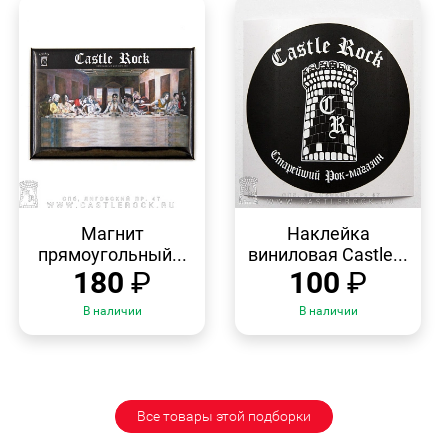
БЫСТРЫЙ
БЫСТРЫЙ
ПРОСМОТР
ПРОСМОТР
Магнит
Наклейка
прямоугольный...
виниловая Castle...
180
₽
100
₽
В наличии
В наличии
Все товары этой подборки