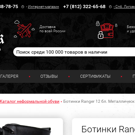
38-78-75
+7 (812) 322-65-68
-
Интернет-магазин
-
Спб. Лигов
Доставка
Безо
по всей России
и уд
н
ГАЛЕРЕЯ
ОТЗЫВЫ
СЕРТИФИКАТЫ
Каталог неформальной обуви
Ботинки Ranger 12 бл. Металлическ
Ботинки Rang