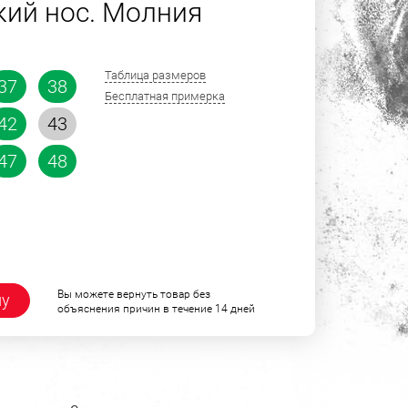
ий нос. Молния
Таблица размеров
37
38
Бесплатная примерка
42
43
47
48
Вы можете вернуть товар без
ну
объяснения причин в течение 14 дней