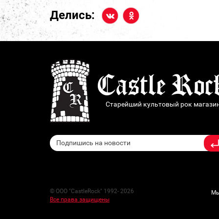
Делись:
Старейший культовый рок магази
© ООО "CastleRock" 1992- 2026
Мы
Все права защищены