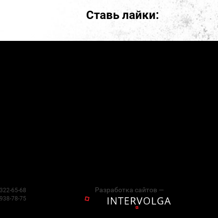
Ставь лайки:
Разработка сайтов —
 322-65-68
 938-78-75