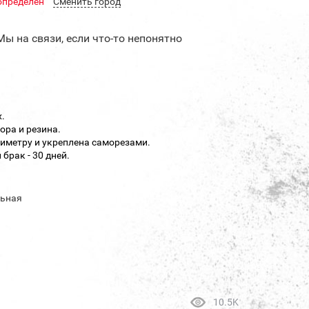
определен
Cменить город
Мы на связи, если что-то непонятно
.
ора и резина.
иметру и укреплена саморезами.
брак - 30 дней.
льная
10.5K