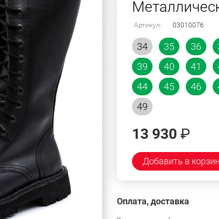
Металлическ
Артикул:
03010076
34
35
36
39
40
41
44
45
46
49
13 930
₽
Добавить в корзи
Оплата, доставка