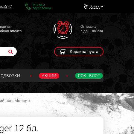
Мы вам
Войти
ский 47
перезвоним
пасная
Отправка
обная оплата
в день заказа
Корзина пуста
ПОДБОРКИ
АКЦИИ
РОК - БЛОГ
ий нос. Молния
er 12 бл.