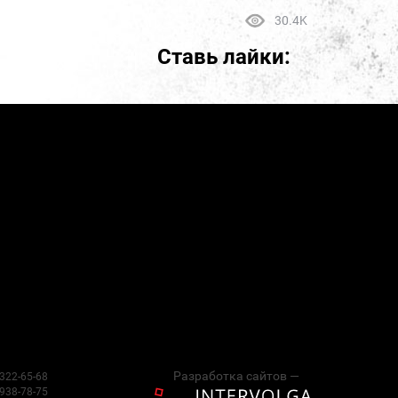
30.4K
Ставь лайки:
Разработка сайтов —
 322-65-68
 938-78-75