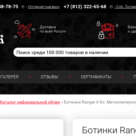
38-78-75
+7 (812) 322-65-68
-
Интернет-магазин
-
Спб. Лигов
Доставка
Безо
по всей России
и уд
ГАЛЕРЕЯ
ОТЗЫВЫ
СЕРТИФИКАТЫ
Каталог неформальной обуви
Ботинки Ranger 6 бл. Металлически
Ботинки Rang