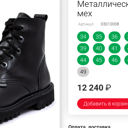
Металлическ
мех
Артикул:
03010008
34
35
36
39
40
41
44
45
46
49
12 240
₽
Добавить в корзи
Оплата, доставка