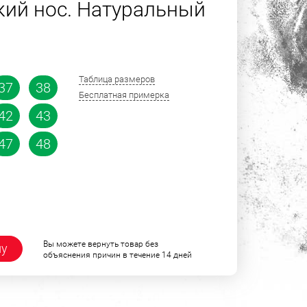
ий нос. Натуральный
Таблица размеров
37
38
Бесплатная примерка
42
43
47
48
Вы можете вернуть товар без
ну
объяснения причин в течение 14 дней