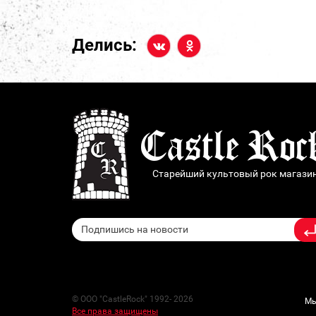
Делись:
Старейший культовый рок магази
© ООО "CastleRock" 1992- 2026
Мы
Все права защищены