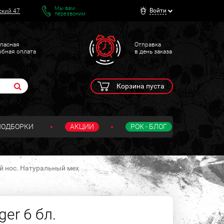
Мы вам
Войти
ский 47
перезвоним
пасная
Отправка
обная оплата
в день заказа
Корзина пуста
ПОДБОРКИ
АКЦИИ
РОК - БЛОГ
й нос. Натуральный мех
er 6 бл.